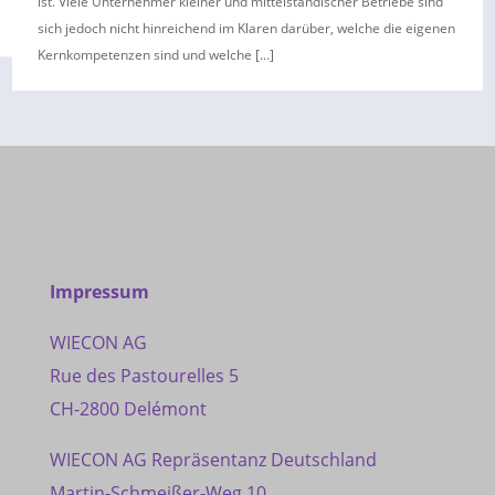
ist. Viele Unternehmer kleiner und mittelständischer Betriebe sind
sich jedoch nicht hinreichend im Klaren darüber, welche die eigenen
Kernkompetenzen sind und welche […]
Impressum
WIECON AG
Rue des Pastourelles 5
CH-2800 Delémont
WIECON AG Repräsentanz Deutschland
Martin-Schmeißer-Weg 10