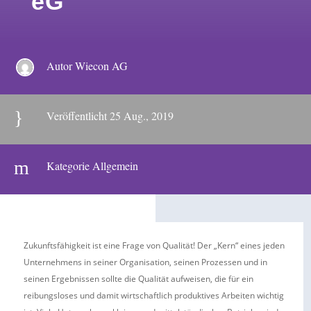
eG
Autor Wiecon AG
}
Veröffentlicht 25 Aug., 2019
m
Kategorie
Allgemein
Zukunftsfähigkeit ist eine Frage von Qualität! Der „Kern“ eines jeden
Unternehmens in seiner Organisation, seinen Prozessen und in
seinen Ergebnissen sollte die Qualität aufweisen, die für ein
reibungsloses und damit wirtschaftlich produktives Arbeiten wichtig